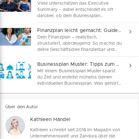
Viele unterschätzen das Executive
Summary – dabei entscheidet es oft
darüber, ob dein Businessplan
überhaupt gelesen wird. Hier erfährst
du, wie du dieses Kapitel so aufbaust,
Finanzplan leicht gemacht: Guide für Gründer
dass Kapitalgeber, Banken und
Dein Finanzplan – realistisch,
Förderstellen sofort neugierig werden.
strukturiert, überzeugend: So machst du
Inkl. Tool und Vorlage!
deine Geschäftsidee finanzierbar und
erstellst einen Finanzplan, der Banken
und Förderstellen überzeugt. Entdecke
Businessplan Muster: Tipps zum Schreiben
jetzt praxisnahe Tipps für Gründer und
Mit einem Businessplan Muster sparst
Unternehmen!
du Zeit und erstellst mühelos deinen
individuellen Businessplan. Was gehört
rein? Wie strukturierst du ihn? Unsere
kostenlosen Businessplan Vorlagen
liefern dir klare Antworten und hilfreiche
Über den Autor
Tipps für jeden Abschnitt – perfekt
angepasst an deine Geschäftsidee!
Kathleen Händel
Kathleen schreibt seit 2018 im Magazin von
Unternehmenswelt und Zandura über die