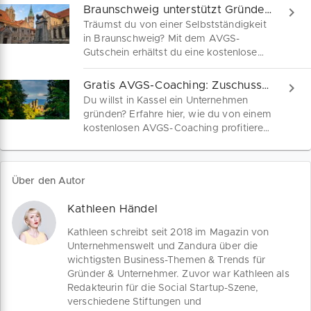
dir Schritt für Schritt, worauf es
Braunschweig unterstützt Gründer: Hol dir deinen AVGS!
ankommt – von der Kostenplanung bis
Träumst du von einer Selbstständigkeit
zur fachkundigen Stellungnahme. So
in Braunschweig? Mit dem AVGS-
überzeugst du das Arbeitsamt von
Gutschein erhältst du eine kostenlose
deiner Unternehmung.
Gründerberatung gefördert von der
Bundesarbeitsagentur! Nutze diese
Gratis AVGS-Coaching: Zuschuss für Gründer in Kassel
Chance, um jetzt mit deinem
Du willst in Kassel ein Unternehmen
Businessplan durchzustarten. Wir
gründen? Erfahre hier, wie du von einem
unterstützen dich bei Beantragung und
kostenlosen AVGS-Coaching profitieren
Coachauswahl.
kannst, um deinen Businessplan zu
perfektionieren und erfolgreich
durchzustarten! Der AVGS-Gutschein ist
Über den Autor
ein Förderinstrument deiner
Arbeitsagentur. Wir unterstützen dich
Kathleen Händel
beim Antrag!
Kathleen schreibt seit 2018 im Magazin von
Unternehmenswelt und Zandura über die
wichtigsten Business-Themen & Trends für
Gründer & Unternehmer. Zuvor war Kathleen als
Redakteurin für die Social Startup-Szene,
verschiedene Stiftungen und