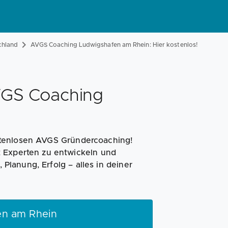
Magazin
Businessplan
Fördermittel
chland
AVGS Coaching Ludwigshafen am Rhein: Hier kostenlos!
Angebote
Coaching
AVGS Coaching
stenlosen AVGS Gründercoaching!
t Experten zu entwickeln und
 Planung, Erfolg – alles in deiner
en am Rhein