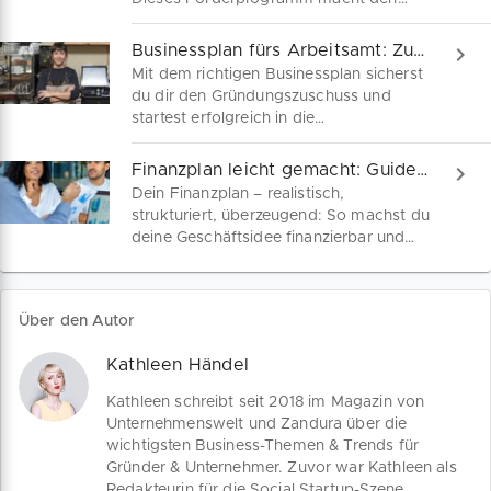
Weg frei von der Arbeitslosigkeit hin
zum eigenen Unternehmen! Erfahre hier
Businessplan fürs Arbeitsamt: Zuschuss sicher!
alles Wichtige zum Gründer-
Mit dem richtigen Businessplan sicherst
Einzelcoaching und wie
du dir den Gründungszuschuss und
Unternehmenswelt dich bei der
startest erfolgreich in die
Beantragung deines AVGS-Gutscheins
Selbstständigkeit. Unser Leitfaden zeigt
unterstützt.
dir Schritt für Schritt, worauf es
Finanzplan leicht gemacht: Guide für Gründer
ankommt – von der Kostenplanung bis
Dein Finanzplan – realistisch,
zur fachkundigen Stellungnahme. So
strukturiert, überzeugend: So machst du
überzeugst du das Arbeitsamt von
deine Geschäftsidee finanzierbar und
deiner Unternehmung.
erstellst einen Finanzplan, der Banken
und Förderstellen überzeugt. Entdecke
jetzt praxisnahe Tipps für Gründer und
Über den Autor
Unternehmen!
Kathleen Händel
Kathleen schreibt seit 2018 im Magazin von
Unternehmenswelt und Zandura über die
wichtigsten Business-Themen & Trends für
Gründer & Unternehmer. Zuvor war Kathleen als
Redakteurin für die Social Startup-Szene,