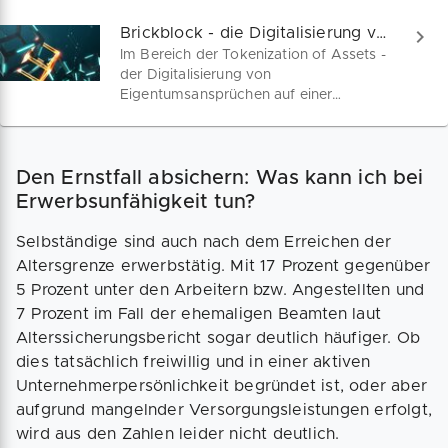
Brickblock - die Digitalisierung von Eigentumsansprüchen
Im Bereich der Tokenization of Assets -
der Digitalisierung von
Eigentumsansprüchen auf einer
Blockchain - hat das Berliner
Unternehmen Brickblock seine
Leidenschaft für Immobilien und DLT
Den Ernstfall absichern: Was kann ich bei
buchstäblich zusammengeführt.
Insbesondere Immobilienwerte sollen
Erwerbsunfähigkeit tun?
auf der Brickblock - Chain abgebildet
und durch anteilseignende Token
Selbständige sind auch nach dem Erreichen der
digitalisiert als ´verbrieftes`, d.h.
Altersgrenze erwerbstätig. Mit 17 Prozent gegenüber
verschlüsseltes Eigentum
5 Prozent unter den Arbeitern bzw. Angestellten und
fälschungssicher abgebildet werden
7 Prozent im Fall der ehemaligen Beamten laut
können.
Alterssicherungsbericht sogar deutlich häufiger. Ob
dies tatsächlich freiwillig und in einer aktiven
Unternehmerpersönlichkeit begründet ist, oder aber
aufgrund mangelnder Versorgungsleistungen erfolgt,
wird aus den Zahlen leider nicht deutlich.