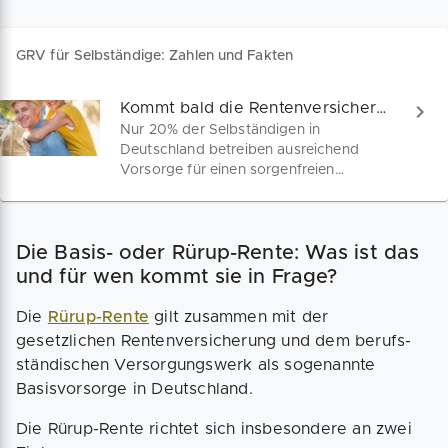
GRV für Selbständige: Zahlen und Fakten
Kommt bald die Rentenversicherungspflicht für Selbständige?
Nur 20% der Selbständigen in
Deutschland betreiben ausreichend
Vorsorge für einen sorgenfreien
Ruhestand. Der große Anteil von 80% ist
weder über Versorgungswerke noch in
der gesetzlichen Rentenversicherung
Die Basis- oder Rürup-Rente: Was ist das
versichert. Diese Gruppe soll mit einem
noch bis Ende 2019 vorliegenden
und für wen kommt sie in Frage?
Gesetzesentwurf zur allgemeinen
Altersvorsorge verpflichtet werden.
Die
Rürup-Rente
gilt zusammen mit der
Was genau besagt das geplante
gesetzlichen Renten­versicherung und dem berufs­
Gesetz? Welche Formen der
ständischen Versorgungs­werk als sogenannte
Altersvorsorge gelten dem Gesetzgeber
Basisvorsorge in Deutschland.
als legitim? Alle Hintergründe für
Selbständige im Überblick.
Die Rürup-Rente richtet sich insbesondere an zwei