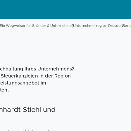
Magazin
Businessplan
Fördermittel
Ein Wegweiser für Gründer & Unternehmer
Unternehmerregion Dresden
Bera
Angebote
Coaching
uchhaltung Ihres Unternehmens?
e Steuerkanzleien in der Region
leistungsangebot im
ten.
nhardt Stiehl und