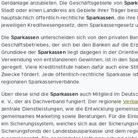
Geldanlage anzubieten. Die Geschäftsgebiete von
Spar
Stadt oder einen Landkreis als Gebiete ihrer Träger besc
hauptsächlich öffentlich-rechtliche
Sparkassen
, die ihr
jeweiligen Kreditwesengesetz, dem Sparkassengesetz 
Die
Sparkassen
unterscheiden sich von den privaten B
Geschäftsbetriebes, der sich bei den Banken auf die Er
Grundidee der
Sparkassen
liegt dagegen in der Orient
Verwendung von entstandenen Gewinnen, ist in den Sp
geregelt. Viele Kreditinstitute haben dafür auch eine Sti
Zwecke fördert. Jede öffentlich-rechtliche Sparkasse ist
regionalen Sparkassenverbände.
Über diese sind die
Sparkassen
auch Mitglied im Deuts
e. V., der als Dachverband fungiert. Der regionale
Verba
zentrale Dienstleistungen, wie die Entwicklung gemeins
gemeinsames Marketing sowie Beratungen. Für die Einl
ein Sicherungssystem, welches sich aus der Sicherung
Sicherungsfonds der Landesbausparkasse und dem regi