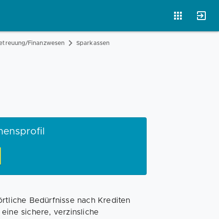
Betreuung/Finanzwesen
Sparkassen
Magazin
Businessplan
Fördermittel
Angebote
Coaching
mensprofil
örtliche Bedürfnisse nach Krediten
eine sichere, verzinsliche