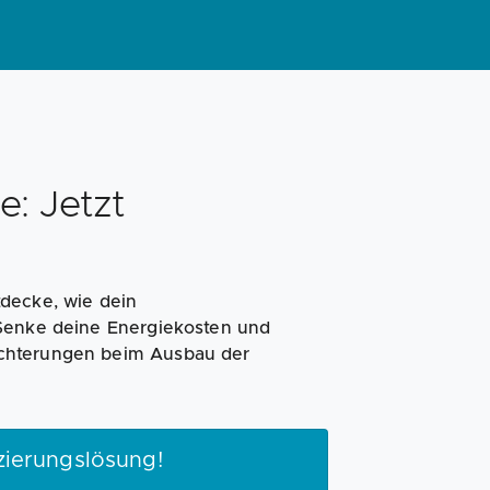
Magazin
Businessplan
Fördermittel
Angebote
Coaching
e: Jetzt
decke, wie dein
 Senke deine Energiekosten und
leichterungen beim Ausbau der
zierungslösung!