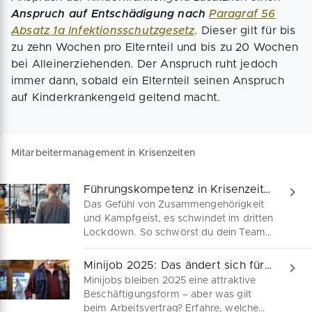
Anspruch auf Entschädigung nach
Paragraf 56
Absatz 1a Infektionsschutzgesetz
. Dieser gilt für bis
zu zehn Wochen pro Elternteil und bis zu 20 Wochen
bei Alleinerziehenden. Der Anspruch ruht jedoch
immer dann, sobald ein Elternteil seinen Anspruch
auf Kinderkrankengeld geltend macht.
Mitarbeitermanagement in Krisenzeiten
Führungskompetenz in Krisenzeiten: Arbeitgeber Tipps
Das Gefühl von Zusammengehörigkeit
und Kampfgeist, es schwindet im dritten
Lockdown. So schwörst du dein Team
trotzdem auf den Krisenendspurt ein.
"Harte Zeiten" stehen bevor, wer wüsste
Minijob 2025: Das ändert sich für dich!
das nicht längst, "bis Ostern". Wann war
Minijobs bleiben 2025 eine attraktive
Ostern noch mal? Trotz
Beschäftigungsform – aber was gilt
Erschöpfungserscheinungen unter
beim Arbeitsvertrag? Erfahre, welche