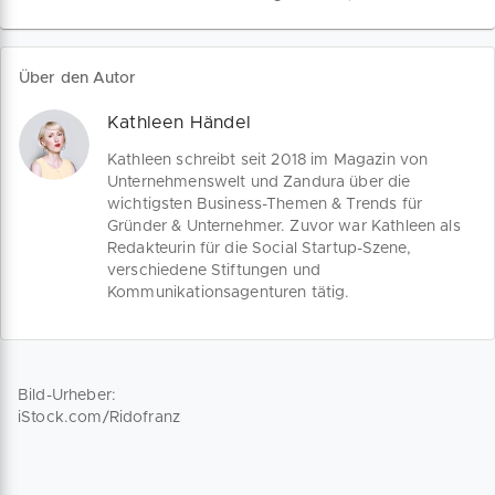
Arbeitgebern und ihren Mitarbeitern gilt
neuen Verdienstgrenzen und
es jetzt, nicht minder entschlossen zu
Mindestlöhne ab dem 1. Januar 2025
führen.
gelten, welche Kündigungsfristen du
Über den Autor
beachten musst und welche Vorteile ein
Minijob für dich und deine Mitarbeiter
Kathleen Händel
bietet!
Kathleen schreibt seit 2018 im Magazin von
Unternehmenswelt und Zandura über die
wichtigsten Business-Themen & Trends für
Gründer & Unternehmer. Zuvor war Kathleen als
Redakteurin für die Social Startup-Szene,
verschiedene Stiftungen und
Kommunikationsagenturen tätig.
Bild-Urheber:
iStock.com/Ridofranz