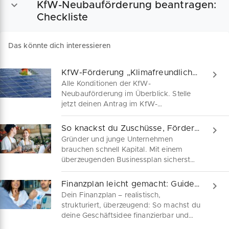
KfW-Neubauförderung beantragen:
Checkliste
Das könnte dich interessieren
KfW-Förderung „Klimafreundlicher Neubau“: Wohngebäude
Alle Konditionen der KfW-
Neubauförderung im Überblick. Stelle
jetzt deinen Antrag im KfW-
Förderprogramm „Klima­freundlicher
Neubau“. Privatpersonen, Unternehmen,
So knackst du Zuschüsse, Fördermittel & Kredite
Verbände und Vereine erhalten
Gründer und junge Unternehmen
zinsverbilligte Bau-Kredite mit bis zu 35
brauchen schnell Kapital. Mit einem
Jahren Laufzeit und bis zu 10 Jahren
überzeugenden Businessplan sicherst
Zinsbindung.
du dir Fördermittel, Zuschüsse und
Darlehen. Unser Guide zeigt dir, was
Finanzplan leicht gemacht: Guide für Gründer
Banken und Behörden erwarten – und
Dein Finanzplan – realistisch,
liefert dir deinen individuellen
strukturiert, überzeugend: So machst du
Businessplan kostenlos dazu.
deine Geschäftsidee finanzierbar und
erstellst einen Finanzplan, der Banken