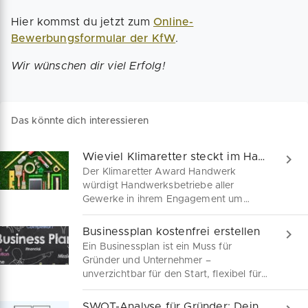
Hier kommst du jetzt zum
Online-
Bewerbungsformular der KfW
.
Wir wünschen dir viel Erfolg!
Das könnte dich interessieren
Wieviel Klimaretter steckt im Handwerk?
Der Klimaretter Award Handwerk
würdigt Handwerksbetriebe aller
Gewerke in ihrem Engagement um
mehr Klimaschutz. Bewirb dich bis zum
31. August 2023 für den Klimaretter
Businessplan kostenfrei erstellen
Award Handwerk und gewinne bis zu
Ein Businessplan ist ein Muss für
10.000 Euro. Hier kannst du jetzt ganz
Gründer und Unternehmer –
einfach deine Bewerbung online
unverzichtbar für den Start, flexibel für
einreichen.
Anpassungen und entscheidend für
Finanzhilfen. Wir sind dein Begleiter auf
SWOT-Analyse für Gründer: Dein Startvorteil!