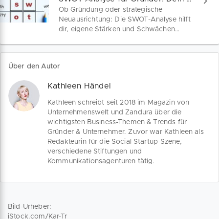
dem Weg zum perfekten Geschäftsplan.
Ob Gründung oder strategische
Neuausrichtung: Die SWOT-Analyse hilft
dir, eigene Stärken und Schwächen
systematisch zu erkennen, Chancen im
Markt zu nutzen und Risiken frühzeitig
zu vermeiden. Lerne, wie du mit klarer
Über den Autor
Struktur im Businessplan überzeugst.
Kathleen Händel
Kathleen schreibt seit 2018 im Magazin von
Unternehmenswelt und Zandura über die
wichtigsten Business-Themen & Trends für
Gründer & Unternehmer. Zuvor war Kathleen als
Redakteurin für die Social Startup-Szene,
verschiedene Stiftungen und
Kommunikationsagenturen tätig.
Bild-Urheber:
iStock.com/Kar-Tr