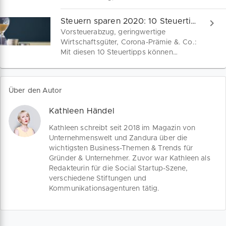
der Aussetzung der
Zahlungsunfähigkeit: Was ist der
Insolvenzantragspflicht,
Unterschied? Im April dieses Jahres
Steuern sparen 2020: 10 Steuertipps zum Jahresende
Sanierungsmaßnahmen ohne
hatte die Bundesregierung das COVID-
Vorsteuerabzug, geringwertige
Insolvenzverfahren und eine verkürzte
19-Insolvenzaussetzungsgesetz
Wirtschaftsgüter, Corona-Prämie &. Co.:
Restschuldbefreiung.
beschlossen und die Maßnahmen
Mit diesen 10 Steuertipps können
kürzlich bis zum Jahresende verlängert.
Unternehmer zum Jahresende kräftig
Was gilt, was nicht: Irrtümern
sparen. Besonders im Corona-Krisenjahr
vorbeugen, Ernstfall absichern.
2020 solltest du alle Hebel kennen, um
Über den Autor
deine Abgabenlast zu senken. Mach
den Steuer-Check.
Kathleen Händel
Kathleen schreibt seit 2018 im Magazin von
Unternehmenswelt und Zandura über die
wichtigsten Business-Themen & Trends für
Gründer & Unternehmer. Zuvor war Kathleen als
Redakteurin für die Social Startup-Szene,
verschiedene Stiftungen und
Kommunikationsagenturen tätig.