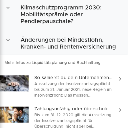
Klimaschutzprogramm 2030:
Mobilitätsprämie oder
Pendlerpauschale?
Änderungen bei Mindestlohn,
Kranken- und Rentenversicherung
Mehr Infos zu Liquiditätsplanung und Buchhaltung
So sanierst du dein Unternehmen ohne Insolvenzverfahren
Aussetzung der Insolvenzantragspflicht
bis zum 31. Januar 2021, neue Regeln im
Insolvenzrecht: Das müssen
Unternehmen in Schwierigkeiten
beachten. Unternehmen, die
Zahlungsunfähig oder überschuldet?: Das musst du jetzt beachten
pandemiebedingt in eine Schieflage
Bis zum 31. 12. 2020 gilt die Aussetzung
geraten sind, erhalten neue
der Insolvenzantragspflicht für
Unterstützung. Nutze die Verlängerung
Überschuldung, nicht aber bei