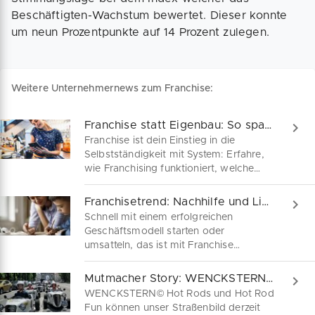
Beschäftigten-Wachstum bewertet. Dieser konnte
um neun Prozentpunkte auf 14 Prozent zulegen.
Weitere Unternehmernews zum Franchise:
Franchise statt Eigenbau: So sparst du dir Umwege
Franchise ist dein Einstieg in die
Selbstständigkeit mit System: Erfahre,
wie Franchising funktioniert, welche
Modelle zu dir passen und welche
Kosten dich erwarten – kompakt und
Franchisetrend: Nachhilfe und Lieferdienst
verständlich für deinen erfolgreichen
Schnell mit einem erfolgreichen
Start in Deutschland.
Geschäftsmodell starten oder
umsatteln, das ist mit Franchise
möglich. Wir zeigen dir mit der
Nachhilfe und als Lieferdienst zwei
Mutmacher Story: WENCKSTERN© Hot Rods
aktuelle Franchisetrends auf.
WENCKSTERN© Hot Rods und Hot Rod
Fun können unser Straßenbild derzeit