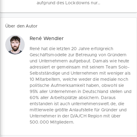
aufgrund des Lockdowns nur
eingeschränkt beleben. Wir sprechen
mit dem Bereichsleiter Süddeutschland
der Wenckstern GmbH Stephan
Über den Autor
Bredenkamp über #hotrodfunhilft, neue
Kooperationen in der Krise und über
René Wendler
Special Deals für Partner.
René hat die letzten 20 Jahre erfolgreich
Geschäftsmodelle zur Betreuung von Gründern
und Unternehmern aufgebaut. Damals wie heute
adressiert er gemeinsam mit seinem Team Solo-
Selbstständige und Unternehmen mit weniger als
10 Mitarbeitern, welche weder die mediale noch
politische Aufmerksamkeit haben, obwohl sie
95% aller Unternehmen in Deutschland stellen und
60% aller Arbeitsplätze absichern. Daraus
entstanden ist auch unternehmenswelt.de, die
mittlerweile größte Anlaufstelle für Gründer und
Unternehmer in der D/A/CH Region mit über
500.000 Mitgliedern.