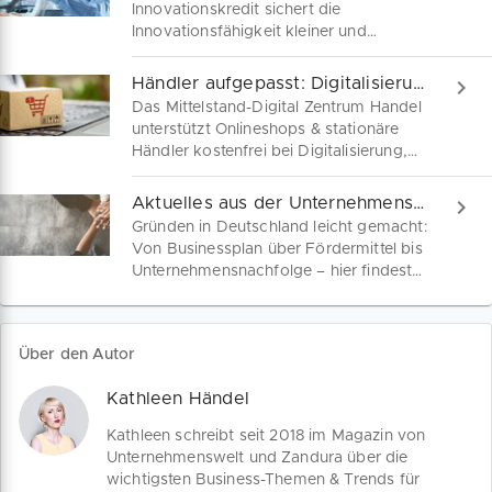
Innovationskredit sichert die
Innovationsfähigkeit kleiner und
mittelständischer Unternehmen. Die
KfW-Förderung für deine digitale
Händler aufgepasst: Digitalisierung gratis meistern
Transformation kannst du jetzt unter
Das Mittelstand-Digital Zentrum Handel
verbesserten Bedingungen erhalten. Alle
unterstützt Onlineshops & stationäre
Konditionen im Überblick.
Händler kostenfrei bei Digitalisierung,
KI-Readiness und BFSG-Pflicht. Die
Förderung wurde jetzt verlängert bis
Aktuelles aus der Unternehmenswelt
Ende 2026. Lies hier, wie KMU
Gründen in Deutschland leicht gemacht:
profitieren.
Von Businessplan über Fördermittel bis
Unternehmensnachfolge – hier findest
du aktuelle Infos, rechtliche Grundlagen
und Tipps für Gründer und Unternehmer.
Bleib auf dem Laufenden und starte
Über den Autor
durch!
Kathleen Händel
Kathleen schreibt seit 2018 im Magazin von
Unternehmenswelt und Zandura über die
wichtigsten Business-Themen & Trends für