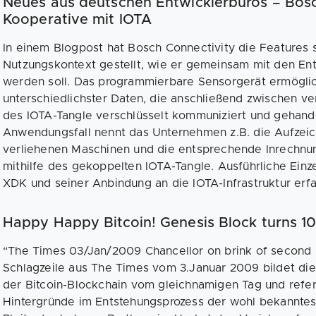
Neues aus deutschen Entwicklerbüros – Bosc
Kooperative mit IOTA
In einem Blogpost hat Bosch Connectivity die Features 
Nutzungskontext gestellt, wie er gemeinsam mit den En
werden soll. Das programmierbare Sensorgerät ermöglic
unterschiedlichster Daten, die anschließend zwischen v
des IOTA-Tangle verschlüsselt kommuniziert und gehand
Anwendungsfall nennt das Unternehmen z.B. die Aufzei
verliehenen Maschinen und die entsprechende Inrechnun
mithilfe des gekoppelten IOTA-Tangle. Ausführliche Einz
XDK und seiner Anbindung an die IOTA-Infrastruktur erf
Happy Happy Bitcoin! Genesis Block turns 10
“The Times 03/Jan/2009 Chancellor on brink of second b
Schlagzeile aus The Times vom 3.Januar 2009 bildet di
der Bitcoin-Blockchain vom gleichnamigen Tag und referi
Hintergründe im Entstehungsprozess der wohl bekanntes