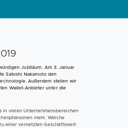
Magazin
Businessplan
Fördermittel
Angebote
Coaching
2019
kwürdigen Jubiläum. Am 3. Januar
gte Satoshi Nakamoto den
 Technologie. Außerdem stellen wir
ten Wallet-Anbieter unter die
ts in vielen Unternehmensbereichen
Nischenphänomen mehr. Welche
u einer vernetzten Geschäftswelt