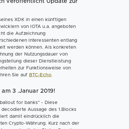
h veröffentlicht Update zur
seines XDK in einen künftigen
twicklern von IOTA u.a. angeboten
ht die Aufzeichnung
erschiedenen Interessenten entlang
elt werden können. Als konkreten
chnung der Nutzungsdauer von
gstellung dieser Dienstleistung
elheiten zur Funktionsweise von
ahren Sie auf
BTC-Echo
.
 am 3 .Januar 2019!
ailout for banks” - Diese
e decodierte Aussage des 1.Blocks
ert damit eindrücklich die
ten Crypto-Währung. Kurz nach der