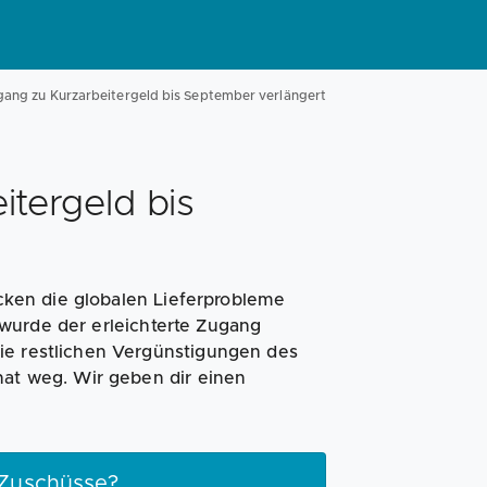
Magazin
Businessplan
Fördermittel
gang zu Kurzarbeitergeld bis September verlängert
Angebote
Coaching
itergeld bis
rücken die globalen Lieferprobleme
wurde der erleichterte Zugang
ie restlichen Vergünstigungen des
nat weg. Wir geben dir einen
 Zuschüsse?