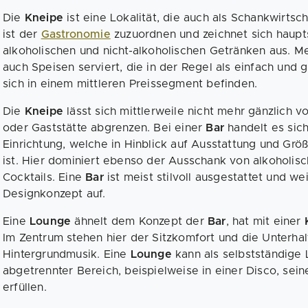
Die
Kneipe
ist eine Lokalität, die auch als Schankwirts
ist der
Gastronomie
zuzuordnen und zeichnet sich haupt
alkoholischen und nicht-alkoholischen Getränken aus. M
auch Speisen serviert, die in der Regel als einfach und 
sich in einem mittleren Preissegment befinden.
Die
Kneipe
lässt sich mittlerweile nicht mehr gänzlic
oder Gaststätte abgrenzen. Bei einer
Bar
handelt es si
Einrichtung, welche in Hinblick auf Ausstattung und Grö
ist. Hier dominiert ebenso der Ausschank von alkoholis
Cocktails. Eine
Bar
ist meist stilvoll ausgestattet und we
Designkonzept auf.
Eine
Lounge
ähnelt dem Konzept der
Bar
, hat mit einer
Im Zentrum stehen hier der Sitzkomfort und die Unterha
Hintergrundmusik. Eine
Lounge
kann als selbstständige 
abgetrennter Bereich, beispielweise in einer Disco, sei
erfüllen.