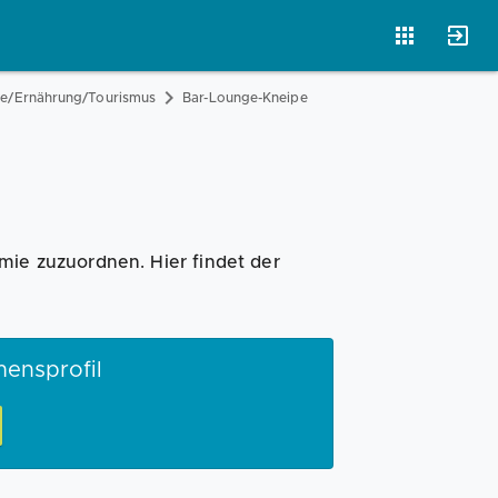
ie/Ernährung/Tourismus
Bar-Lounge-Kneipe
Magazin
Businessplan
Fördermittel
Angebote
Coaching
mie zuzuordnen. Hier findet der
mensprofil