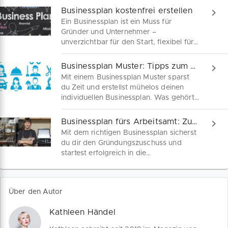
Businessplan kostenfrei erstellen
Ein Businessplan ist ein Muss für
Gründer und Unternehmer –
unverzichtbar für den Start, flexibel für
Anpassungen und entscheidend für
Finanzhilfen. Wir sind dein Begleiter auf
Businessplan Muster: Tipps zum Schreiben
dem Weg zum perfekten Geschäftsplan.
Mit einem Businessplan Muster sparst
du Zeit und erstellst mühelos deinen
individuellen Businessplan. Was gehört
rein? Wie strukturierst du ihn? Unsere
kostenlosen Businessplan Vorlagen
Businessplan fürs Arbeitsamt: Zuschuss sicher!
liefern dir klare Antworten und hilfreiche
Mit dem richtigen Businessplan sicherst
Tipps für jeden Abschnitt – perfekt
du dir den Gründungszuschuss und
angepasst an deine Geschäftsidee!
startest erfolgreich in die
Selbstständigkeit. Unser Leitfaden zeigt
dir Schritt für Schritt, worauf es
ankommt – von der Kostenplanung bis
Über den Autor
zur fachkundigen Stellungnahme. So
überzeugst du das Arbeitsamt von
Kathleen Händel
deiner Unternehmung.