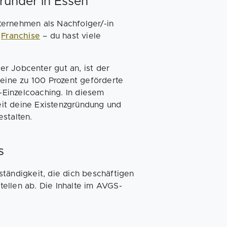
ründer in Essen
ternehmen als Nachfolger/-in
n
Franchise
– du hast viele
r Jobcenter gut an, ist der
 eine zu 100 Prozent geförderte
Einzelcoaching. In diesem
it deine Existenzgründung und
stalten.
s
tändigkeit, die dich beschäftigen
ellen ab. Die Inhalte im AVGS-