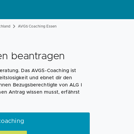
Magazin
Businessplan
Fördermittel
chland
AVGS Coaching Essen
Angebote
Coaching
en beantragen
beratung. Das AVGS-Coaching ist
itslosigkeit und ebnet dir den
önnen Bezugsberechtigte von ALG I
inen Antrag wissen musst, erfährst
coaching