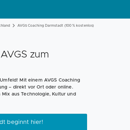
Magazin
Businessplan
Fördermittel
chland
AVGS Coaching Darmstadt (100 % kostenlos)
Angebote
Coaching
t AVGS zum
m Umfeld! Mit einem AVGS Coaching
g – direkt vor Ort oder online.
 Mix aus Technologie, Kultur und
t beginnt hier!