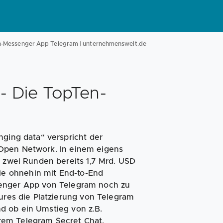
Magazin
Businessplan
Fördermittel
n-Messenger App Telegram | unternehmenswelt.de
Angebote
Coaching
 - Die TopTen-
nging data“ verspricht der
Open Network. In einem eigens
n zwei Runden bereits 1,7 Mrd. USD
e ohnehin mit End-to-End
senger App von Telegram noch zu
tures die Platzierung von Telegram
d ob ein Umstieg von z.B.
rem Telegram Secret Chat.