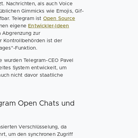
t. Nachrichten, als auch Voice
 üblichen Gimmicks wie Emojis, Gif-
fbar. Telegram ist
Open Source
nnen eigene
Entwickler-Ideen
n Abgrenzung zur
r Kontrollbehörden ist der
sages"-Funktion.
sche wurden Telegram-CEO Pavel
geltes System entwickelt, um
ch nicht davor staatliche
egram Open Chats und
asierten Verschlüsselung, da
rt, um den synchronen Zugriff