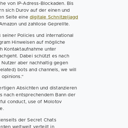
ihe von IP-Adress-Blockaden. Bis
rn sich Durov auf der einen und
en Seite eine
digitale Schnitzeljagd
Amazon und zahllose Geprellte.
seiner Policies und international
gram Hinweisen auf mögliche
ach Kontaktaufnahme unter
chgeht. Dabei schützt es nach
 Nutzer aber nachhaltig gegen
related) bots and channels, we will
 opinions.“
fertigen Absichten und distanzieren
lls nach entsprechendem Bann der
ful conduct, use of Molotov
e.
jenseits der Secret Chats
den weltweit verteilt in