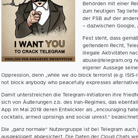
Behörden mit einer Re
zum heutigen Tag liefe
der FSB auf der ander
– dazwischen Google, 
Fest steht, dass gemäß 
geltendem Recht, Tele
illegale Aktivitäten n
abuse@telegram.org na
eigener Aussage seine
Oppression, denn „while we do block terrorist (e.g. ISIS-
not block anybody who peacefully expresses alternative
Damit unterstreichen die Telegram-Initiatoren ihre fried
sich von Äußerungen z.b. des Iran-Regimes, das ebenfa
App im Mai 2018 deren Entwickler als „encouraging hate
cocktails, armed uprisings and social unrest.“ bezeichnet
Die „ganz normale“ Nutzergruppe ist bei Telegram auch 
ausgeklügelt abgesichert. Die Daten der Cloud Chats wer