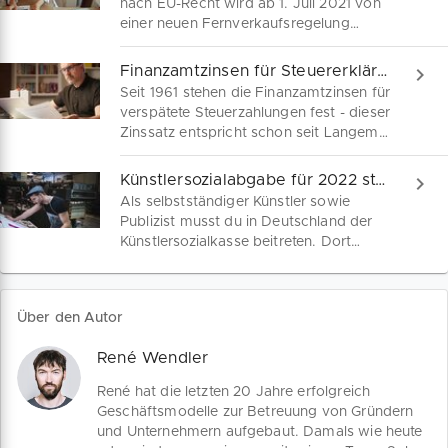
nach EU-Recht wird ab 1. Juli 2021 von
einer neuen Fernverkaufsregelung
abgelöst. Im Fokus dieser EU-
Umsatzsteuerreform stehen
Finanzamtzinsen für Steuererklärungen verfassungswidrig
umfangreiche Änderungen für den
Seit 1961 stehen die Finanzamtzinsen für
grenzüberschreitenden Handel mit
verspätete Steuerzahlungen fest - dieser
Verbrauchern, also das B2C Geschäft.
Zinssatz entspricht schon seit Langem
Die europäischen Händler haben bei
nicht mehr der Realität am Kapitalmarkt,
den neuen Regelungen teils gemischte
wodurch auch du als Unternehmer bei
Künstlersozialabgabe für 2022 steht fest
Gefühle.
einer Steuerprüfung auf eine höher
Als selbstständiger Künstler sowie
befundene Steuer weiter überhöhte
Publizist musst du in Deutschland der
Zinsen zahlen musstest. Diese Praxis ist
Künstlersozialkasse beitreten. Dort
nach dem Bundesverfassungsgericht
erhältst du gesetzlichen Kranken-,
nun vorbei.
gesetzlichen Pflege- und gesetzlichen
Rentenversicherungschutz. Wie ein
Über den Autor
abhängig beschäftigter Arbeitnehmer
musst du dabei die Hälfte des Beitrages
René Wendler
zahlen. Dessen Höhe für nächstes Jahr
wurde jetzt festgelegt.
René hat die letzten 20 Jahre erfolgreich
Geschäftsmodelle zur Betreuung von Gründern
und Unternehmern aufgebaut. Damals wie heute