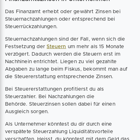
Das Finanzamt erhebt oder gewährt Zinsen bei
Steuernachzahlungen oder entsprechend bei
Steuerrückzahlungen.
Steuernachzahlungen sind der Fall, wenn sich die
Festsetzung der
Steuern
um mehr als 15 Monate
verzögert. Dadurch werden die Steuern erst im
Nachhinein entrichtet. Liegen zu viel gezahlte
Abgaben zu lange beim Fiskus, bekommt man auf
die Steuererstattung entsprechende Zinsen.
Bei Steuererstattungen profitierst du als
Steuerzahler. Bei Nachzahlungen die
Behörde. Steuerzinsen sollen dabei für einen
Ausgleich sorgen.
Als Unternehmer könntest du dir durch eine
verspätete Steuerzahlung Liquiditätsvorteile
verschaffen. Heisst, du könntest mit dem Geld das