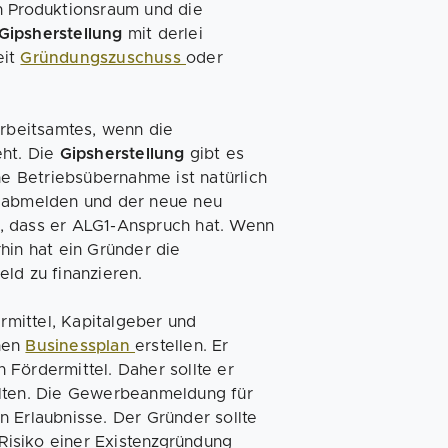
n Produktionsraum und die
Gipsherstellung
mit derlei
eit
Gründungszuschuss
oder
rbeitsamtes, wenn die
eht. Die
Gipsherstellung
gibt es
ne Betriebsübernahme ist natürlich
e abmelden und der neue neu
, dass er ALG1-Anspruch hat. Wenn
hin hat ein Gründer die
ld zu finanzieren.
ermittel, Kapitalgeber und
nen
Businessplan
erstellen. Er
Fördermittel. Daher sollte er
alten. Die Gewerbeanmeldung für
 Erlaubnisse. Der Gründer sollte
isiko einer Existenzgründung