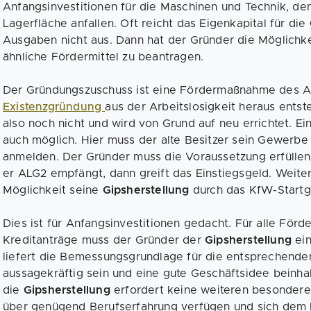
Anfangsinvestitionen für die Maschinen und Technik, de
Lagerfläche anfallen. Oft reicht das Eigenkapital für die
Ausgaben nicht aus. Dann hat der Gründer die Möglichk
ähnliche Fördermittel zu beantragen.
Der Gründungszuschuss ist eine Fördermaßnahme des A
Existenzgründung
aus der Arbeitslosigkeit heraus entst
also noch nicht und wird von Grund auf neu errichtet. Ei
auch möglich. Hier muss der alte Besitzer sein Gewerb
anmelden. Der Gründer muss die Voraussetzung erfüllen
er ALG2 empfängt, dann greift das Einstiegsgeld. Weiter
Möglichkeit seine
Gipsherstellung
durch das KfW-Startge
Dies ist für Anfangsinvestitionen gedacht. Für alle Förd
Kreditanträge muss der Gründer der
Gipsherstellung
ei
liefert die Bemessungsgrundlage für die entsprechenden 
aussagekräftig sein und eine gute Geschäftsidee beinh
die
Gipsherstellung
erfordert keine weiteren besonderen
über genügend Berufserfahrung verfügen und sich dem R