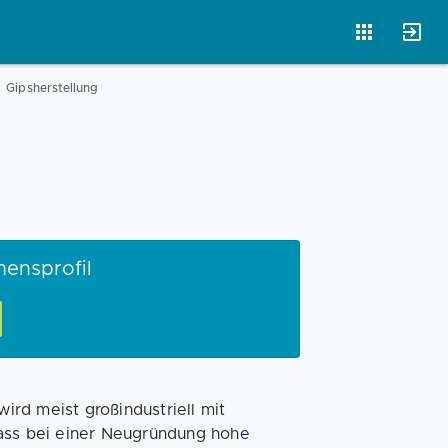
Gipsherstellung
Magazin
Businessplan
Fördermittel
Angebote
Coaching
mensprofil
wird meist großindustriell mit
dass bei einer Neugründung hohe