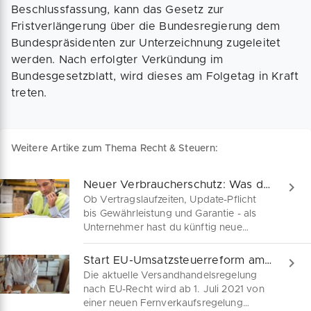
Beschlussfassung, kann das Gesetz zur
Fristverlängerung über die Bundesregierung dem
Bundespräsidenten zur Unterzeichnung zugeleitet
werden. Nach erfolgter Verkündung im
Bundesgesetzblatt, wird dieses am Folgetag in Kraft
treten.
Weitere Artike zum Thema Recht & Steuern:
Neuer Verbraucherschutz: Was du als Unternehmer beachten musst
Ob Vertragslaufzeiten, Update-Pflicht
bis Gewährleistung und Garantie - als
Unternehmer hast du künftig neue
Regeln einzuhalten. Der Bundestag hat
jetzt mehrere Gesetze zu einem
Start EU-Umsatzsteuerreform am 1. Juli 2021
verbesserten Verbraucherschutz
Die aktuelle Versandhandelsregelung
verabschiedet. Es geht um
nach EU-Recht wird ab 1. Juli 2021 von
Vertragsfristen, Abopreise, Update-
einer neuen Fernverkaufsregelung
Pflichten, Gewährleistungs- und