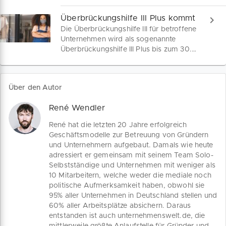
abgelöst. Im Fokus dieser EU-
Garantieregelungen
Umsatzsteuerreform stehen
Überbrückungshilfe III Plus kommt
umfangreiche Änderungen für den
Die Überbrückungshilfe III für betroffene
grenzüberschreitenden Handel mit
Unternehmen wird als sogenannte
Verbrauchern, also das B2C Geschäft.
Überbrückungshilfe III Plus bis zum 30.
Die europäischen Händler haben bei
September 2021 verlängert.
den neuen Regelungen teils gemischte
Eingegliedert darin kommt eine neue
Gefühle.
Restart-Prämie, mit der Unternehmen
Über den Autor
einen höheren Zuschuss zu ihren
Personalkosten beantragen können
René Wendler
sowie die Neustarthilfe Plus.
René hat die letzten 20 Jahre erfolgreich
Geschäftsmodelle zur Betreuung von Gründern
und Unternehmern aufgebaut. Damals wie heute
adressiert er gemeinsam mit seinem Team Solo-
Selbstständige und Unternehmen mit weniger als
10 Mitarbeitern, welche weder die mediale noch
politische Aufmerksamkeit haben, obwohl sie
95% aller Unternehmen in Deutschland stellen und
60% aller Arbeitsplätze absichern. Daraus
entstanden ist auch unternehmenswelt.de, die
mittlerweile größte Anlaufstelle für Gründer und