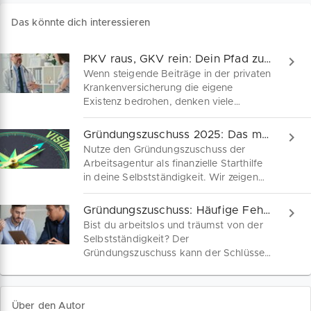
Das könnte dich interessieren
PKV raus, GKV rein: Dein Pfad zur gesetzlichen Kasse!
Wenn steigende Beiträge in der privaten
Krankenversicherung die eigene
Existenz bedrohen, denken viele
Selbständige über einen Wechsel in die
gesetzliche Krankenversicherung nach.
Gründungszuschuss 2025: Das musst du wissen
Trotz hoher Auflagen kann die Rückkehr
Nutze den Gründungszuschuss der
in die GKV gelingen. Das sind deine
Arbeitsagentur als finanzielle Starthilfe
Optionen.
in deine Selbstständigkeit. Wir zeigen
dir Schritt für Schritt, wie du die
Förderung 2025 sicher beantragst –
Gründungszuschuss: Häufige Fehler vermeiden!
inklusive kostenfreiem Businessplan und
Bist du arbeitslos und träumst von der
Tipps für eine erfolgreiche
Selbstständigkeit? Der
Existenzgründung.
Gründungszuschuss kann der Schlüssel
sein! Doch Vorsicht: Die Spielregeln
haben sich geändert. Wir zeigen dir, wie
du Hürden meisterst und deine Chancen
Über den Autor
auf Unterstützung maximierst.