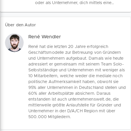
oder als Unternehmer, dich mittels eines
Franchising schnell auf dem Markt neu
zu positionieren. Die verschiedenen
Punkte, auf die du bei der Auswahl
Über den Autor
deines Franchise-Partners achten
solltest, haben wir für dich in einer
René Wendler
Übersicht nachfolgend
zusammengefasst.
René hat die letzten 20 Jahre erfolgreich
Geschäftsmodelle zur Betreuung von Gründern
und Unternehmern aufgebaut. Damals wie heute
adressiert er gemeinsam mit seinem Team Solo-
Selbstständige und Unternehmen mit weniger als
10 Mitarbeitern, welche weder die mediale noch
politische Aufmerksamkeit haben, obwohl sie
95% aller Unternehmen in Deutschland stellen und
60% aller Arbeitsplätze absichern. Daraus
entstanden ist auch unternehmenswelt.de, die
mittlerweile größte Anlaufstelle für Gründer und
Unternehmer in der D/A/CH Region mit über
500.000 Mitgliedern.