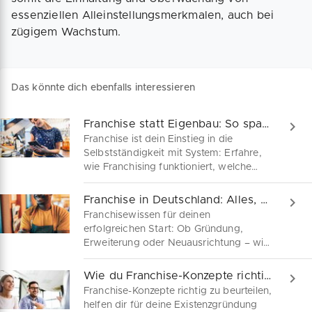
essenziellen Alleinstellungsmerkmalen, auch bei
zügigem Wachstum.
Das könnte dich ebenfalls interessieren
Franchise statt Eigenbau: So sparst du dir Umwege
Franchise ist dein Einstieg in die
Selbstständigkeit mit System: Erfahre,
wie Franchising funktioniert, welche
Modelle zu dir passen und welche
Kosten dich erwarten – kompakt und
Franchise in Deutschland: Alles, was du wissen musst
verständlich für deinen erfolgreichen
Franchisewissen für deinen
Start in Deutschland.
erfolgreichen Start: Ob Gründung,
Erweiterung oder Neuausrichtung – wir
geben dir Tipps aus der Franchise-
Branche für Auswahl, Aufbau und
Wie du Franchise-Konzepte richtig beurteilst
Führung deines Franchise-
Franchise-Konzepte richtig zu beurteilen,
Unternehmens.
helfen dir für deine Existenzgründung