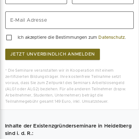
E-Mail Adresse
Ich akzeptiere die Bestimmungen zum
Datenschutz
.
JETZT UNVERBINDLICH ANMELDEN
* Die Seminare veranstalten wir in Kooperation mit einem
zertifizierten Bildungsträger. Ihre kostenfreie Teilnahme setzt
voraus, dass Sie zum Zeitpunkt des Seminars Arbeitslosengeld
(ALG1 oder ALG2) beziehen. Für alle anderen Teilnehmer (bspw.
Arbeitnehmer, Studenten, Unternehmer) beträgt die
Teilnahmegebühr gesamt 149 Euro, inkl. Umsatzsteuer.
Inhalte der Existenzgründerseminare in Heidelberg
sind i. d. R.: