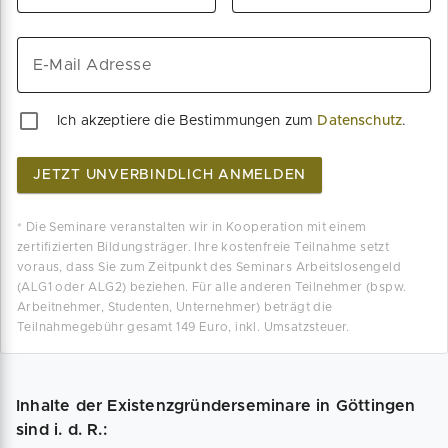
E-Mail Adresse
Ich akzeptiere die Bestimmungen zum
Datenschutz
.
JETZT UNVERBINDLICH ANMELDEN
* Die Seminare veranstalten wir in Kooperation mit einem
zertifizierten Bildungsträger. Ihre kostenfreie Teilnahme setzt
voraus, dass Sie zum Zeitpunkt des Seminars Arbeitslosengeld
(ALG1 oder ALG2) beziehen. Für alle anderen Teilnehmer (bspw.
Arbeitnehmer, Studenten, Unternehmer) beträgt die
Teilnahmegebühr gesamt 149 Euro, inkl. Umsatzsteuer.
Inhalte der Existenzgründerseminare in Göttingen
sind i. d. R.: