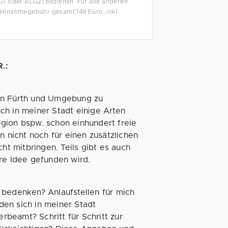
G1 oder ALG2) beziehen. Für alle anderen
eilnahmegebühr gesamt 149 Euro, inkl.
.:
in Fürth und Umgebung zu
auch in meiner Stadt einige Arten
gion bspw. schon einhundert freie
n nicht noch für einen zusätzlichen
ht mitbringen. Teils gibt es auch
re Idee gefunden wird.
 bedenken? Anlaufstellen für mich
en sich in meiner Stadt
beamt? Schritt für Schritt zur