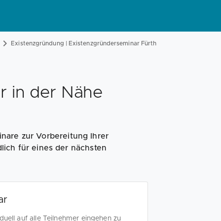
Magazin
Businessplan
Fördermittel
Existenzgründung | Existenzgründerseminar Fürth
Angebote
Coaching
r in der Nähe
nare zur Vorbereitung Ihrer
lich für eines der nächsten
ar
uell auf alle Teilnehmer eingehen zu