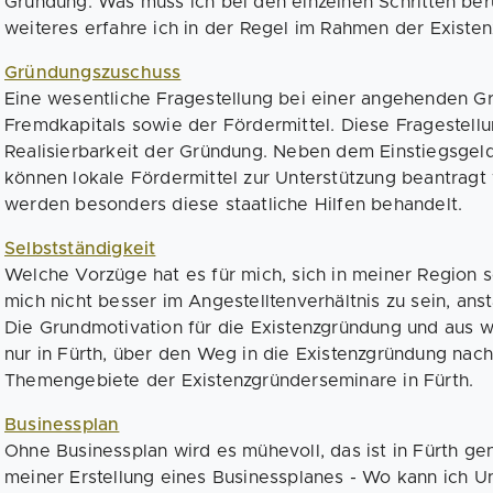
Gründung. Was muss ich bei den einzelnen Schritten be
weiteres erfahre ich in der Regel im Rahmen der Existe
Gründungszuschuss
Eine wesentliche Fragestellung bei einer angehenden Gr
Fremdkapitals sowie der Fördermittel. Diese Fragestell
Realisierbarkeit der Gründung. Neben dem Einstiegsge
können lokale Fördermittel zur Unterstützung beantrag
werden besonders diese staatliche Hilfen behandelt.
Selbstständigkeit
Welche Vorzüge hat es für mich, sich in meiner Region s
mich nicht besser im Angestelltenverhältnis zu sein, an
Die Grundmotivation für die Existenzgründung und aus 
nur in Fürth, über den Weg in die Existenzgründung nac
Themengebiete der Existenzgründerseminare in Fürth.
Businessplan
Ohne Businessplan wird es mühevoll, das ist in Fürth g
meiner Erstellung eines Businessplanes - Wo kann ich Unt