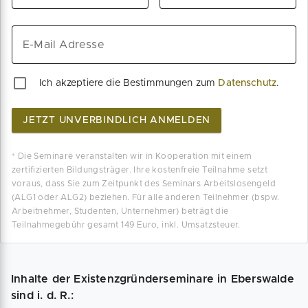
E-Mail Adresse
Ich akzeptiere die Bestimmungen zum
Datenschutz
.
JETZT UNVERBINDLICH ANMELDEN
* Die Seminare veranstalten wir in Kooperation mit einem
zertifizierten Bildungsträger. Ihre kostenfreie Teilnahme setzt
voraus, dass Sie zum Zeitpunkt des Seminars Arbeitslosengeld
(ALG1 oder ALG2) beziehen. Für alle anderen Teilnehmer (bspw.
Arbeitnehmer, Studenten, Unternehmer) beträgt die
Teilnahmegebühr gesamt 149 Euro, inkl. Umsatzsteuer.
Inhalte der Existenzgründerseminare in Eberswalde
sind i. d. R.: