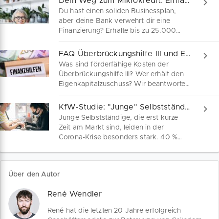
Dein Weg zum Mikrokredit: Einfach, schnell, flexibel!
Du hast einen soliden Businessplan,
aber deine Bank verwehrt dir eine
Finanzierung? Erhalte bis zu 25.000
Euro im Förderprogramm „Mein
Mikrokredit“ für Gründer und kleine
FAQ Überbrückungshilfe III und Eigenkapitalzuschuss
Unternehmen. Beantrage hier ganz
Was sind förderfähige Kosten der
unkompliziert deinen Mikrokredit und
Überbrückungshilfe III? Wer erhält den
erhalte in wenigen Tagen die Mittel, die
Eigenkapitalzuschuss? Wir beantworten
du brauchst.
deine Fragen zu den Corona-Hilfen. Die
Bundesregierung hat förderfähige
KfW-Studie: "Junge" Selbstständige trifft die Corona-Krise besonders hart
Investitionen in Digitalisierung und
Junge Selbstständige, die erst kurze
Hygienekonzepte durch die
Zeit am Markt sind, leiden in der
Überbrückungshilfe III aktualisiert. Der
Corona-Krise besonders stark. 40 %
neue Eigenkapitalzuschuss kann auch
verlor mehr als die Hälfte der Umsätze.
rückwirkend beantragt werden. Alles,
Dies geht aus einer aktuellen Befragung
was du wissen musst.
von KfW Research hervor. Viele
Über den Autor
Unternehmer befürchten ihre berufliche
Selbstständigkeit aufgeben zu müssen.
René Wendler
Die häufigsten Hindernisse und
Lösungsperspektiven erfährst du in
René hat die letzten 20 Jahre erfolgreich
unserem Beitrag.