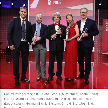
Die Preisträger v.re.n.li. Boxine GmbH (Aufsteiger), Team Luvaq
Internatsschule Hansenberg (Schüler), Alfred Theodor Ritter
(Lebenswerk), German Bionic Systems GmbH (StartUp) - Bild: