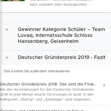
nach sozialem oder ökologischem
Mehrwert kennzeichnet Grüne oder im
Allgemeinen nachhaltige Unternehmen.
Wie viele Grüne Unternehmen gibt es in
Deutschland und aus welchen Branchen
Gewinner Kategorie Schüler – Team
kommen Sie? Wo liegen
Wachstumsmärkte für Grüne
Luvaq, Internatsschule Schloss
Unternehmer? Der Green Startup
Hansenberg, Geisenheim
Monitor kennt die Antworten zum
aktuellen Status Quo.
Deutscher Gründerpreis 2019 - Fazit
Das könnte Sie außerdem interessieren
Deutscher Gründerpreis 2018: Das sind die Finalisten
Bei den Nominierungen für den Deutschen Gründerpreis
2018 ist jede Menge smarte Technologie im Spiel. In den
Kategorien „Startup“ und „Aufsteiger“ sind insgesamt
sechs Finalisten nominiert. Ein erfolgreicher Markteintritt
der jungen Startups sowie außerordentliches Wachstum