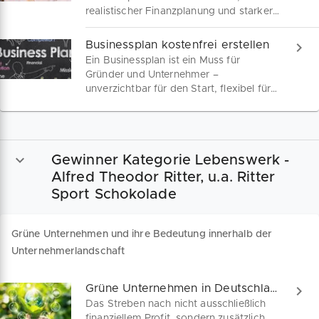
realistischer Finanzplanung und starker
Vision erstellst – praxisnah und
verständlich inklusive Tipps zur
Businessplan kostenfrei erstellen
Präsentation und Tools zur Umsetzung.
Ein Businessplan ist ein Muss für
Gründer und Unternehmer –
unverzichtbar für den Start, flexibel für
Anpassungen und entscheidend für
Finanzhilfen. Wir sind dein Begleiter auf
dem Weg zum perfekten Geschäftsplan.
Gewinner Kategorie Lebenswerk -
Alfred Theodor Ritter, u.a. Ritter
Sport Schokolade
Grüne Unternehmen und ihre Bedeutung innerhalb der
Unternehmerlandschaft
Grüne Unternehmen in Deutschland
Das Streben nach nicht ausschließlich
finanziellem Profit, sondern zusätzlich