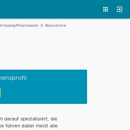
Betreuung/Finanzwesen
Büroservice
Magazin
Businessplan
Fördermittel
Angebote
Coaching
mensprofil
h darauf spezialisiert, die
e führen dabei meist alle