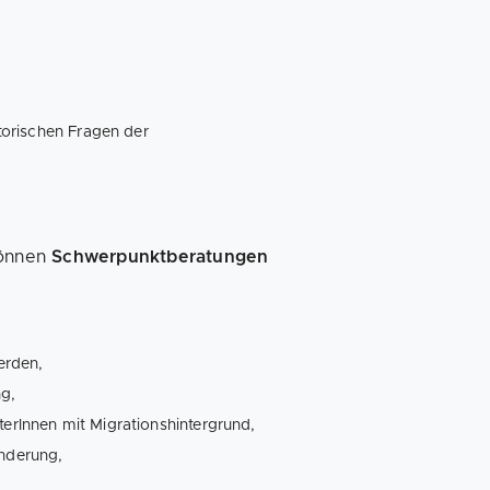
atorischen Fragen der
können
Schwerpunktberatungen
erden,
g,
terInnen mit Migrationshintergrund,
inderung,