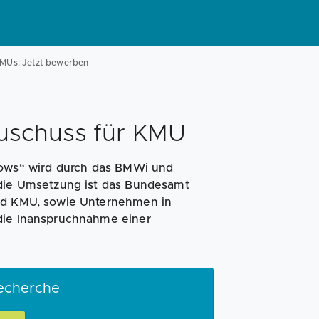
Magazin
Businessplan
Fördermittel
KMUs: Jetzt bewerben
Angebote
Coaching
uschuss für KMU
ws“ wird durch das BMWi und
 die Umsetzung ist das Bundesamt
und KMU, sowie Unternehmen in
 die Inanspruchnahme einer
recherche