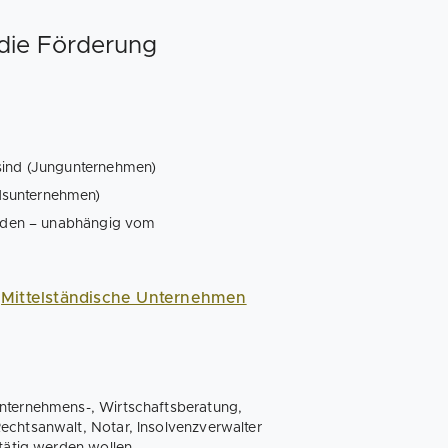
die Förderung
 sind (Jungunternehmen)
dsunternehmen)
finden – unabhängig vom
r
Mittelständische Unternehmen
Unternehmens-, Wirtschaftsberatung,
echtsanwalt, Notar, Insolvenzverwalter
 tätig werden wollen