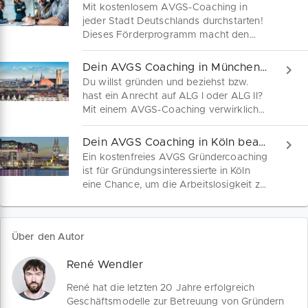
Mit kostenlosem AVGS-Coaching in
jeder Stadt Deutschlands durchstarten!
Dieses Förderprogramm macht den
Weg frei von der Arbeitslosigkeit hin
zum eigenen Unternehmen! Erfahre hier
Dein AVGS Coaching in München beantragen
alles Wichtige zum Gründer-
Du willst gründen und beziehst bzw.
Einzelcoaching und wie
hast ein Anrecht auf ALG I oder ALG II?
Unternehmenswelt dich bei der
Mit einem AVGS-Coaching verwirklichst
Beantragung deines AVGS-Gutscheins
du deinen Traum von der
unterstützt.
Selbstständigkeit am Standort
Dein AVGS Coaching in Köln beantragen
München. Was ein AVGS-Gutschein
Ein kostenfreies AVGS Gründercoaching
genau ist, welche Inhalte die
ist für Gründungsinteressierte in Köln
Gründerberatung umfasst und wer dir
eine Chance, um die Arbeitslosigkeit zu
bei der Beantragung hilft, liest du hier.
beenden. Was sich im Aktivierungs- und
Vermittlungsgutschein genau verbirgt,
welche Inhalte in der
Über den Autor
Gründungsberatung vermittelt werden
und wer dir bei der Beantragung hilft,
René Wendler
erfährst du hier.
René hat die letzten 20 Jahre erfolgreich
Geschäftsmodelle zur Betreuung von Gründern