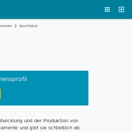
tswesen
Apotheker
Magazin
Businessplan
Fördermittel
Angebote
Coaching
mensprofil
ntwicklung und der Produktion von
amente und gibt sie schließlich ab.