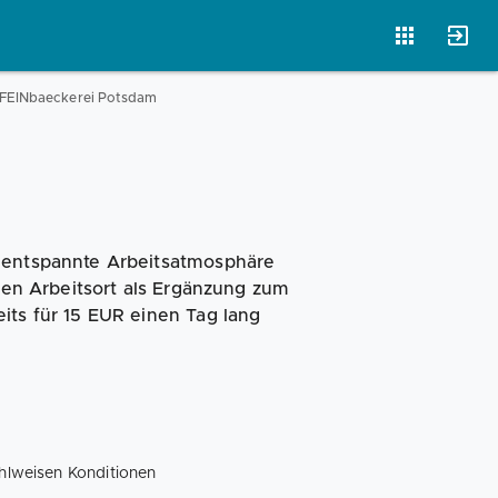
eFEINbaeckerei Potsdam
Magazin
Businessplan
Fördermittel
Angebote
Coaching
e entspannte Arbeitsatmosphäre
inen Arbeitsort als Ergänzung zum
its für 15 EUR einen Tag lang
ahlweisen Konditionen