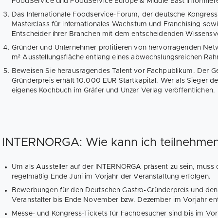
FoodService und FoodService Europe & Middle East informieren
Das Internationale Foodservice-Forum, der deutsche Kongress
Masterclass für internationales Wachstum und Franchising sow
Entscheider ihrer Branchen mit dem entscheidenden Wissensv
Gründer und Unternehmer profitieren von hervorragenden Net
m² Ausstellungsfläche entlang eines abwechslungsreichen R
Beweisen Sie herausragendes Talent vor Fachpublikum. Der G
Gründerpreis erhält 10.000 EUR Startkapital. Wer als Sieger d
eigenes Kochbuch im Gräfer und Unzer Verlag veröffentlichen.
INTERNORGA: Wie kann ich teilnehme
Um als Aussteller auf der INTERNORGA präsent zu sein, muss 
regelmäßig Ende Juni im Vorjahr der Veranstaltung erfolgen.
Bewerbungen für den Deutschen Gastro-Gründerpreis und de
Veranstalter bis Ende November bzw. Dezember im Vorjahr en
Messe- und Kongress-Tickets für Fachbesucher sind bis im Vorf