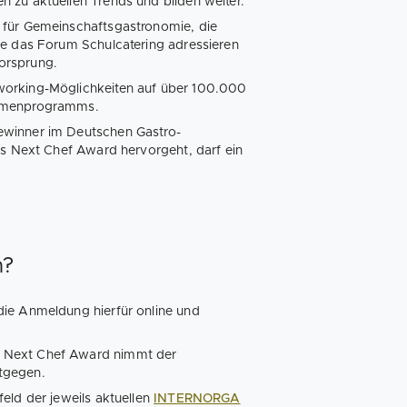
 zu aktuellen Trends und bilden weiter.
 für Gemeinschaftsgastronomie, die
ie das Forum Schulcatering adressieren
orsprung.
working-Möglichkeiten auf über 100.000
ahmenprogramms.
ewinner im Deutschen Gastro-
es Next Chef Award hervorgeht, darf ein
n?
die Anmeldung hierfür online und
n Next Chef Award nimmt der
tgegen.
eld der jeweils aktuellen
INTERNORGA