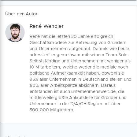
Wirtschaftsleistung. Droht nun eine
gefördert werden. Damit steigen
Rezession?
langfristig deine
Über den Autor
Beschäftigungschancen,
Jobzufriedenheit und auch dein
René Wendler
Erwerbseinkommen. Bestimmte
Gruppen profitieren dabei
René hat die letzten 20 Jahre erfolgreich
unterschiedlich stark von der
Geschäftsmodelle zur Betreuung von Gründern
Gründungsförderung.
und Unternehmern aufgebaut. Damals wie heute
adressiert er gemeinsam mit seinem Team Solo-
Selbstständige und Unternehmen mit weniger als
10 Mitarbeitern, welche weder die mediale noch
politische Aufmerksamkeit haben, obwohl sie
95% aller Unternehmen in Deutschland stellen und
60% aller Arbeitsplätze absichern. Daraus
entstanden ist auch unternehmenswelt.de, die
mittlerweile größte Anlaufstelle für Gründer und
Unternehmer in der D/A/CH Region mit über
500.000 Mitgliedern.