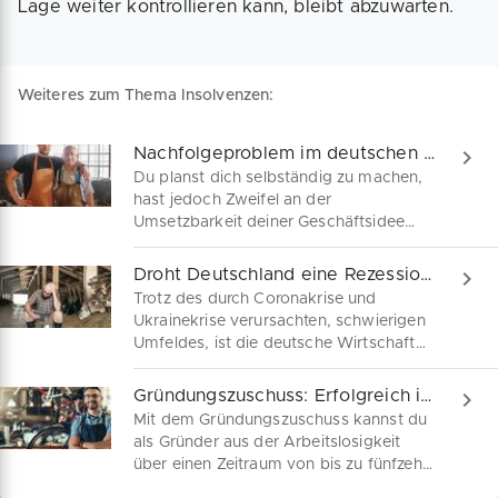
Lage weiter kontrollieren kann, bleibt abzuwarten.
Weiteres zum Thema Insolvenzen:
Nachfolgeproblem im deutschen Mittelstand auch eine Chance für dich
Du planst dich selbständig zu machen,
hast jedoch Zweifel an der
Umsetzbarkeit deiner Geschäftsidee
oder scheiterst an der Businessplanung
für deine Gründung? Statt einer
Droht Deutschland eine Rezession?
individuellen Neugründung, kannst du
Trotz des durch Coronakrise und
dann eine Geschäftsübernahme prüfen.
Ukrainekrise verursachten, schwierigen
Der deutsche Mittelstand sucht nach
Umfeldes, ist die deutsche Wirtschaft
Nachfolgern, die ein bestehendes
im ersten Quartal 2022 leicht
Geschäftsmodell samt Kunden
gewachsen. Die Verunsicherung unter
Gründungszuschuss: Erfolgreich in die Selbständigkeit
übernehmen.
den Verbrauchern mit Folgen für den
Mit dem Gründungszuschuss kannst du
Konsum bleibt weiter erhöht. Für das
als Gründer aus der Arbeitslosigkeit
zweite Quartal droht laut
über einen Zeitraum von bis zu fünfzehn
Wirtschaftsforschern ein Rückgang der
Monaten von der Arbeitsagentur