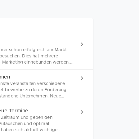
hmer schon erfolgreich am Markt
h besuchen. Dies hat mehrere
ns Marketing eingebunden werden.
ene Unternehmen. Eventuell gibt
hmen
unkte veranstalten verschiedene
n Wettbewerbe zu deren Förderung.
estandene Unternehmen. Neue
hmensübernahmen: wir stellen dir
eue Termine
n Zeitraum und geben den
szutauschen und optimal
 haben sich aktuell wichtige
 Messelandschaft des ersten