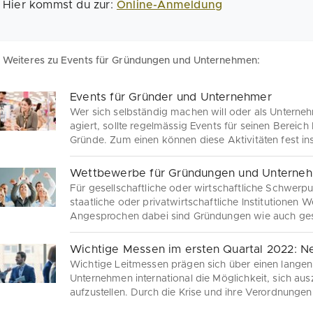
Hier kommst du zur:
Online-Anmeldung
Weiteres zu Events für Gründungen und Unternehmen:
Events für Gründer und Unternehmer
Wer sich selbständig machen will oder als Unterne
agiert, sollte regelmässig Events für seinen Bereic
Gründe. Zum einen können diese Aktivitäten fest i
Zum anderen bergen die Events Impulse für das eig
es sogar eine Finanzspritze.
Wettbewerbe für Gründungen und Unterne
Für gesellschaftliche oder wirtschaftliche Schwerp
staatliche oder privatwirtschaftliche Institutione
Angesprochen dabei sind Gründungen wie auch g
Technologien, unternehmerische Initiativen, Untern
die Themengebiete vor.
Wichtige Messen im ersten Quartal 2022: N
Wichtige Leitmessen prägen sich über einen lange
Unternehmen international die Möglichkeit, sich au
aufzustellen. Durch die Krise und ihre Verordnungen
Messen verschoben. Wir zeigen dir, was sich in der