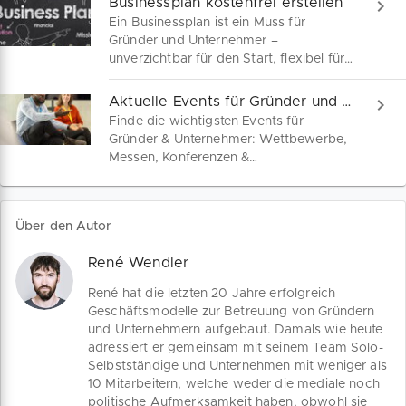
Businessplan kostenfrei erstellen
Ein Businessplan ist ein Muss für
Gründer und Unternehmer –
unverzichtbar für den Start, flexibel für
Anpassungen und entscheidend für
Finanzhilfen. Wir sind dein Begleiter auf
Aktuelle Events für Gründer und Unternehmer
dem Weg zum perfekten Geschäftsplan.
Finde die wichtigsten Events für
Gründer & Unternehmer: Wettbewerbe,
Messen, Konferenzen &
Netzwerkevents. Zu jedem Event
bekommst du eine kompakte Übersicht
mit allen Infos, Terminen und
Über den Autor
praktischen Tipps – für deinen
erfolgreichen Unternehmeralltag.
René Wendler
René hat die letzten 20 Jahre erfolgreich
Geschäftsmodelle zur Betreuung von Gründern
und Unternehmern aufgebaut. Damals wie heute
adressiert er gemeinsam mit seinem Team Solo-
Selbstständige und Unternehmen mit weniger als
10 Mitarbeitern, welche weder die mediale noch
politische Aufmerksamkeit haben, obwohl sie